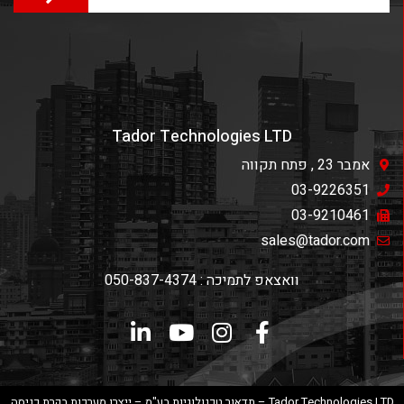
Tador Technologies LTD
אמבר 23 , פתח תקווה
03-9226351
03-9210461
sales@tador.com
וואצאפ לתמיכה : 050-837-4374
Tador Technologies LTD – תדאור טכנולוגיות בע"מ – ייצרן מערכות בקרת כניסה