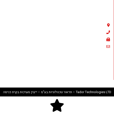
Tador Technologies LTD
אמבר 23 , פתח תקווה
03-9226351
03-9210461
sales@tador.com
וואצאפ לתמיכה : 050-837-4374
Tador Technologies LTD – תדאור טכנולוגיות בע"מ – ייצרן מערכות בקרת כניסה