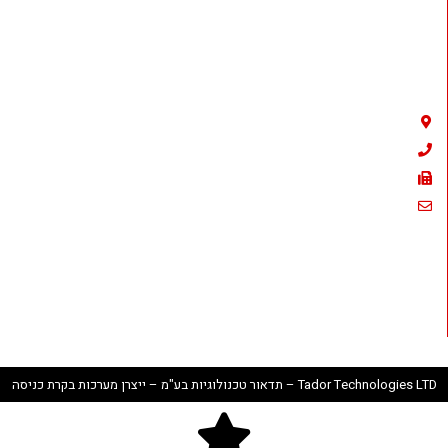
Tador Technologies LTD
אמבר 23 , פתח תקווה
03-9226351
03-9210461
sales@tador.com
וואצאפ לתמיכה : 050-837-4374
Tador Technologies LTD – תדאור טכנולוגיות בע"מ – ייצרן מערכות בקרת כניסה