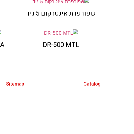
שפורפרת אינטרקום 5 גיד
GA
DR-500 MTL
Sitemap
Catalog
אינטרקום IP/SIP
דף הבית
מערכות אינטרקום 2 גידים
הוראות התקנ
אינטרקום לבניינים
צור קשר
גנסיס
גידים
מערכות אינטרקום אנלוגיות
אינטרקום IP/SIP
תיבות במידה סטנדרטית
english
תיבות דואר מעוצבות אישית